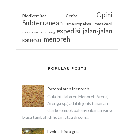
Opini
Biodiversitas
Cerita
Subterranean
amauropelma matakecil
expedisi
jalan-jalan
desa ramah burung
menoreh
konservasi
POPULAR POSTS
Potensi aren Menoreh
Gula kristal aren Menoreh Aren (
Arenga sp.) adalah jenis tanaman
dari kelompok palem-paleman yang
biasa tumbuh di hutan atau di sem...
Evolusi biota gua